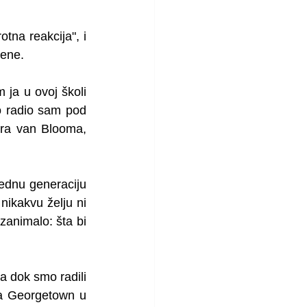
tna reakcija", i 
mene. 
ja u ovoj školi 
o radio sam pod 
ra van Blooma, 
ednu generaciju 
nikakvu želju ni 
animalo: šta bi 
a dok smo radili 
la Georgetown u 