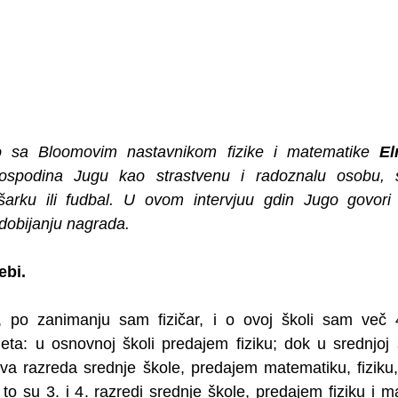
 sa Bloomovim nastavnikom fizike i matematike 
E
ospodina Jugu kao strastvenu i radoznalu osobu, s
šarku ili fudbal. U ovom intervjuu gdin Jugo govori o
dobijanju nagrada.
ebi.
 po zanimanju sam fizičar, i o ovoj školi sam več 
ta: u osnovnoj školi predajem fiziku; dok u srednjoj 
dva razreda srednje škole, predajem matematiku, fiziku
to su 3. i 4. razredi srednje škole, predajem fiziku i m