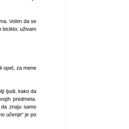
na. Volim da se 
biciklo; uživam 
li opet, za mene 
i ljudi, kako da 
vojih predmeta. 
 da znaju samo 
no učenje" je po 