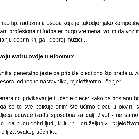
nao tip; radoznala osoba koja je takodjer jako kompetitiv
am profesionalni fudbaler dugo vremena; volim da vozim 
tanju dobrih knjiga i dobroj muzici...
 svoju svrhu ovdje u Bloomu?
nika generalno jeste da približe djeci ono što predaju. A
fesora, odnosno nastavnika, "cjeloživotno učenje". 
eneralno privikavanje i učenje djece: kako da postanu bolj
, da se to sve potkuje onim što učimo djecu u okviru s
a djeca odavde izađu sposobna za dalji život - ne samo
 i da budu dobri ljudi, kulturni i druželjubivi. "Cjeloživot
i cilj za svakog učenika. 