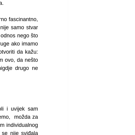
a. 
no fascinantno, 
 nije samo stvar 
 odnos nego što 
druge ako imamo 
voriti da kažu: 
m ovo, da nešto 
nigdje drugo ne 
i i uvijek sam 
jemo,  možda za 
m individualnog 
e nije sviđala 