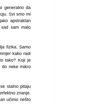
o generalno da 
uju. Svi smo mi 
jako apstraktan 
- sad sam malo 
ja fizika. Samo 
imjer kako radi 
o tako? Koji je 
o do neke mikro 
e stalno pitaju 
fektno znanje.  
an učimo nešto 