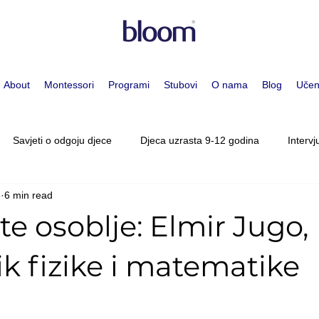
About
Montessori
Programi
Stubovi
O nama
Blog
Učen
Savjeti o odgoju djece
Djeca uzrasta 9-12 godina
Intervj
3
6 min read
i pristup
Djeca uzrasta 0-3 godina
Djeca uzrasta 3-6 godi
e osoblje: Elmir Jugo,
lescenti 15-19 godina
Upoznajte Osoblje
Pokret
Članc
k fizike i matematike
dina