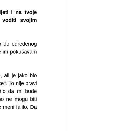
eti i na tvoje 
voditi svojim 
o do određenog 
re im pokušavam 
 
ali je jako bio 
". To nije pravi 
tio da mi bude 
o ne mogu biti 
meni falilo. Da 