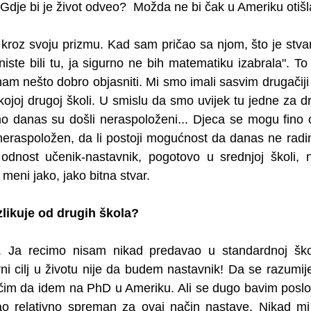
dje bi je život odveo?  Možda ne bi čak u Ameriku otišl
roz svoju prizmu. Kad sam pričao sa njom, što je stvar
niste bili tu, ja sigurno ne bih matematiku izabrala". To
am nešto dobro objasniti. Mi smo imali sasvim drugačiji
o kojoj drugoj školi. U smislu da smo uvijek tu jedne za 
 danas su došli neraspoloženi... Djeca se mogu fino ot
neraspoložen, da li postoji mogućnost da danas ne radi
j odnost učenik-nastavnik, pogotovo u srednjoj školi, 
meni jako, jako bitna stvar.
likuje od drugih škola?
. Ja recimo nisam nikad predavao u standardnoj škol
ni cilj u životu nije da budem nastavnik! Da se razumi
lučim da idem na PhD u Ameriku. Ali se dugo bavim poslo
o relativno spreman za ovaj način nastave. Nikad mi s