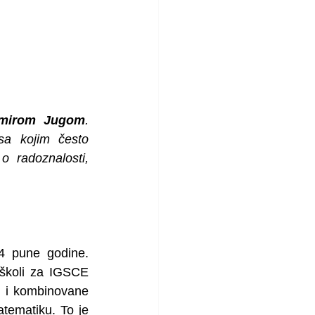
lmirom Jugom
. 
a kojim često 
 radoznalosti, 
4 pune godine. 
školi za IGSCE 
, i kombinovane 
atematiku. To je 