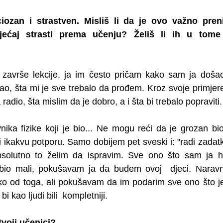
ozan i strastven. Misliš li da je ovo važno prenij
ećaj strasti prema učenju? Želiš li ih u tome 
završe lekcije, ja im često pričam kako sam ja doša
ao, šta mi je sve trebalo da prođem. Kroz svoje primje
radio, šta mislim da je dobro, a i šta bi trebalo popraviti.
ka fizike koji je bio... Ne mogu reći da je grozan bio, 
li ikakvu potporu. Samo dobijem pet sveski i: "radi zadatke
bsolutno to želim da ispravim. Sve ono što sam ja h
bio mali, pokušavam ja da budem ovoj  djeci. Naravn
eko od toga, ali pokušavam da im podarim sve ono što je 
i kao ljudi bili  kompletniji. 
tvoji učenici?