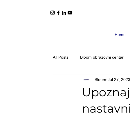
Home
All Posts
Bloom obrazovni centar
Bloom
Jul 27, 202
Preporuke literature
Montessor
Upoznajt
Adolescenti 12-15 godina
Ado
nastavni
Objave
Djeca uzrasza 6-9 go