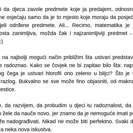
, i da djeca zavole predmete koje ja predajem, odnosn
ne osjećaju samo da je to mjesto koje moraju da posjeć
oljeli odrđene predmete. Ali... Recimo, matematika je 
dosta zanimljiva, možda čak i najzanimljiviji predmet 
:)
a najbolji mogući način približim šta ustvari predstavl
 radoznao. Kako se čovjek ne bi zapitao bilo šta: napr
 čega je ustvari hlorofil ono zeleno u biljci? Što je t
i razlog. Bukvalno se sve može fino objasniti, od makr
estice. 
je, da razvijem, da probudim u djeci tu radoznalost, da s
no žele da nauče novo, jer znamo da je nemoguće imati per
 nadograđivati. Nikad ne može biti perfektno. Svaki d
 za neka nova iskustva.