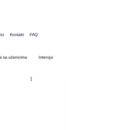
ici
Kontakt
FAQ
ui sa učenicima
Intervjui
na
Djeca uzrasta 9-6 godina
i osoblja
Bloomovi Učenici