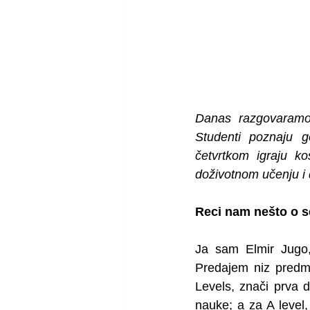
Danas razgovaramo
Studenti poznaju g
četvrtkom igraju ko
doživotnom učenju i 
Reci nam nešto o s
Ja sam Elmir Jugo,
Predajem niz predme
Levels, znači prva 
nauke; a za A level, 