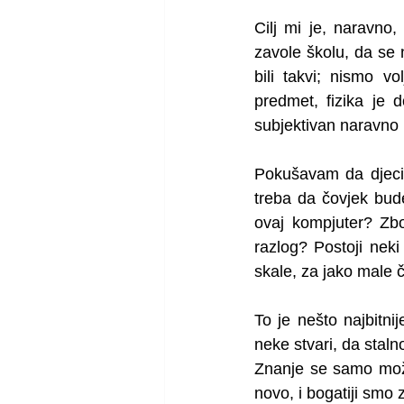
Cilj mi je, naravno
zavole školu, da se 
bili takvi; nismo v
predmet, fizika je 
subjektivan naravno 
Pokušavam da djeci n
treba da čovjek bude
ovaj kompjuter? Zbog
razlog? Postoji nek
skale, za jako male č
To je nešto najbitni
neke stvari, da stal
Znanje se samo može
novo, i bogatiji smo