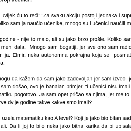
 uvijek ću to reći: "Za svaku akciju postoji jednaka i supro
oliko sam ja naučio učenike, mnogo su i učenici naučili 
dine - nije to malo, ali su jako brzo prošle. Koliko sam 
la meni dala.  Mnogo sam bogatiji, jer sve ono sam radi
am ja, Elmir, neka autonomna pokrajna koja se  posmat
a.
 mogu da kažem da sam jako zadovoljan jer sam izveo  j
am došao, ovo je banalan primjer, ti učenici nisu imali 
matiku pogotovo. Ja sam opet pričao sa njima, jer me to z
prve dvije godine takve kakve smo imali?
) uzela matematiku kao A level? Koji je jako bio bitan sad
li. Da li joj to bilo neka jako bitna karika da bi upisa