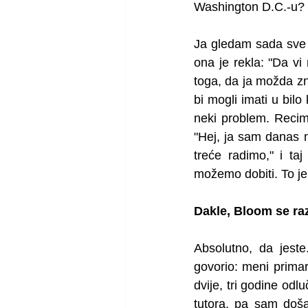
Washington D.C.-u? G
Ja gledam sada sve k
ona je rekla: "Da vi 
toga, da ja možda zn
bi mogli imati u bil
neki problem. Recimo
"Hej, ja sam danas 
treće radimo," i ta
možemo dobiti. To je 
Dakle, Bloom se raz
Absolutno, da jeste
govorio: meni primar
dvije, tri godine od
tutora, pa sam doša