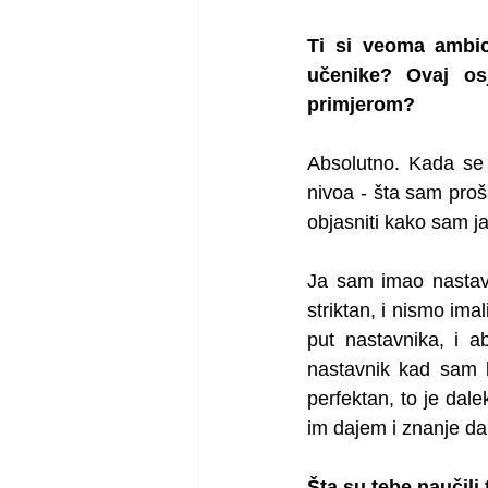
Ti si veoma ambici
učenike? Ovaj osj
primjerom? 
Absolutno. Kada se 
nivoa - šta sam proš
objasniti kako sam ja 
Ja sam imao nastavni
striktan, i nismo ima
put nastavnika, i a
nastavnik kad sam 
perfektan, to je dal
im dajem i znanje da b
Šta su tebe naučili 