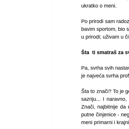
ukratko o meni. 
Po prirodi sam radoz
bavim sportom, bio s
u prirodi; uživam u či
Šta  ti smatraš za
Pa, svrha svih nastav
je najveća svrha pro
Šta to znači? To je g
sazriju... I naravno
Znači, najbitnije d
putne činjenice - nego
meni primarni i krajn