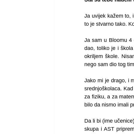
Ja uvijek kažem to, i
to je stvarno tako. K
Ja sam u Bloomu 4 go
dao, toliko je i ško
okriljem škole. Nis
nego sam dio tog tim
Jako mi je drago, i
srednjoškolaca. Kad s
za fiziku, a za mate
bilo da nismo imali 
Da li bi (ime učenice
skupa i AST priprema