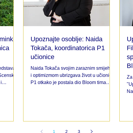
sminka
Upoznajte osoblje: Naida
Up
ica
Tokača, koordinatorica P1
Fi
učionice
sp
B
edstava u
Naida Tokača svojim zaraznim smijehom
 Scenske
i optimizmom ubrizgava život u učionicu
Za 
i
P1 otkako je postala dio Bloom tima
"U
2016. godine.
Na
pr
1
2
3