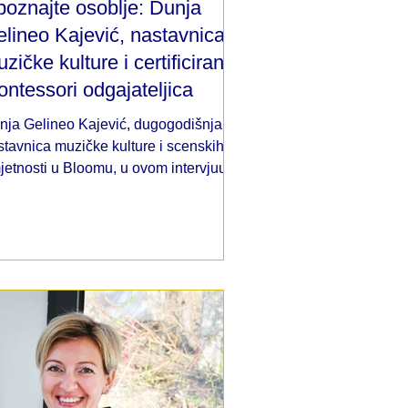
oznajte osoblje: Dunja
lineo Kajević, nastavnica
zičke kulture i certificirana
ntessori odgajateljica
nja Gelineo Kajević, dugogodišnja
stavnica muzičke kulture i scenskih
jetnosti u Bloomu, u ovom intervjuu
poznajte štab“ govori o sv