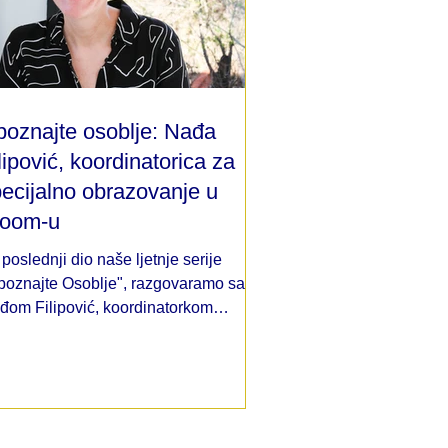
oznajte osoblje: Nađa
lipović, koordinatorica za
ecijalno obrazovanje u
loom-u
poslednji dio naše ljetnje serije
poznajte Osoblje", razgovaramo sa
đom Filipović, koordinatorkom
ograma specijalnog obrazovanja.