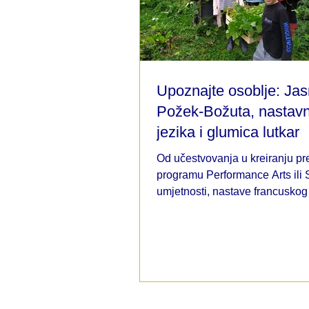
Upoznajte osoblje: Ja
Požek-Božuta, nastavn
jezika i glumica lutkar
Od učestvovanja u kreiranju pr
programu Performance Arts ili
umjetnosti, nastave francuskog 
bosanskog jezika i književnos