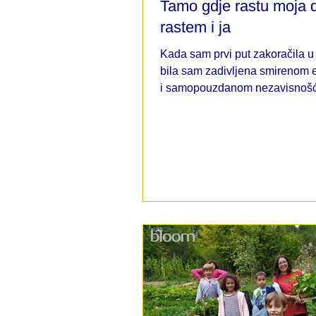
Tamo gdje rastu moja d
rastem i ja
Kada sam prvi put zakoračila u
bila sam zadivljena smirenom 
i samopouzdanom nezavisnošć
Tokom godina, kao školska
administratorica i roditelj, ovo 
je postalo duboko lično. Vidim 
Montessori pristupa ne samo u
učionicama, već i u razvoju vlas
djece. Moj rad ovdje obuhvata
aspekte školskog života, a sva
podsjeća: Bloom nije samo mje
radim—već i mjesto gdje i dalje