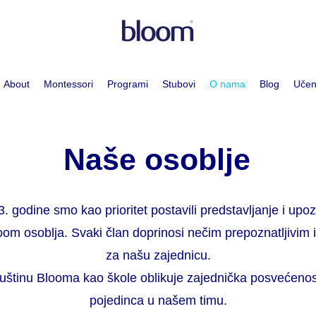
About
Montessori
Programi
Stubovi
O nama
Blog
Učen
Naše osoblje
. godine smo kao prioritet postavili predstavljanje i upo
om osoblja. Svaki član doprinosi nečim prepoznatljivim i
za našu zajednicu.
suštinu Blooma kao škole oblikuje zajednička posvećeno
pojedinca u našem timu.