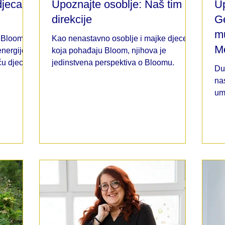
jeca,
Upoznajte osoblje: Naš tim iz
Up
direkcije
Ge
mu
 Bloom,
Kao nenastavno osoblje i majke djece
Mo
energijom
koja pohađaju Bloom, njihova je
u djece.
jedinstvena perspektiva o Bloomu.
Du
na
mjesto mi
um
utjecaj
„U
 našim
tite
 mnoge
ki dan me
sto gdje
 rastem.