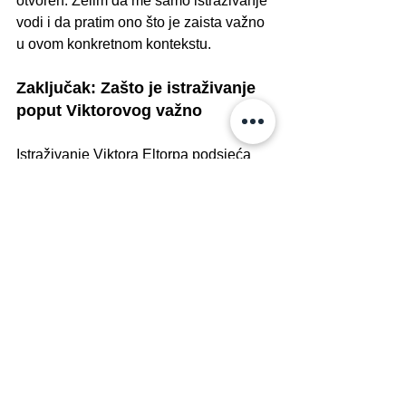
otvoren. Želim da me samo istraživanje 
vodi i da pratim ono što je zaista važno 
u ovom konkretnom kontekstu.
Zaključak: Zašto je istraživanje 
poput Viktorovog važno
Istraživanje Viktora Eltorpa podsjeća 
nas da obrazovanje nije samo skup 
akademskih okvira, već prije svega 
način na koji djeca 
doživljavaju svijet i 
stvaraju značenje u njemu
. Uronivši u 
Montessori okruženje škole Bloom, 
Viktor želi otkriti kako vrijednosti poput 
poštovanja, nezavisnosti i zajedništva 
oblikuju identitet već od najranijih 
godina.
U Bloomu vjerujemo u moć takvih 