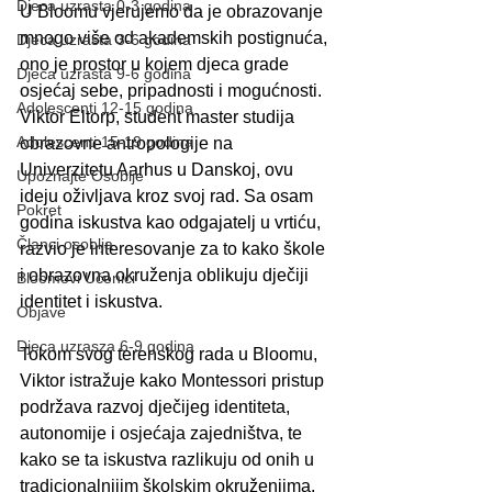
Djeca uzrasta 0-3 godina
U Bloomu vjerujemo da je obrazovanje 
mnogo više od akademskih postignuća, 
Djeca uzrasta 3-6 godina
ono je prostor u kojem djeca grade 
Djeca uzrasta 9-6 godina
osjećaj sebe, pripadnosti i mogućnosti.
Adolescenti 12-15 godina
Viktor Eltorp, student master studija 
Adolescenti 15-19 godina
obrazovne antropologije na 
Univerzitetu Aarhus u Danskoj, ovu 
Upoznajte Osoblje
ideju oživljava kroz svoj rad. Sa osam 
Pokret
godina iskustva kao odgajatelj u vrtiću, 
Članci osoblja
razvio je interesovanje za to kako škole 
i obrazovna okruženja oblikuju dječiji 
Bloomovi Učenici
identitet i iskustva.
Objave
Djeca uzrasza 6-9 godina
Tokom svog terenskog rada u Bloomu, 
Viktor istražuje kako Montessori pristup 
podržava razvoj dječijeg identiteta, 
autonomije i osjećaja zajedništva, te 
kako se ta iskustva razlikuju od onih u 
tradicionalnijim školskim okruženjima. 