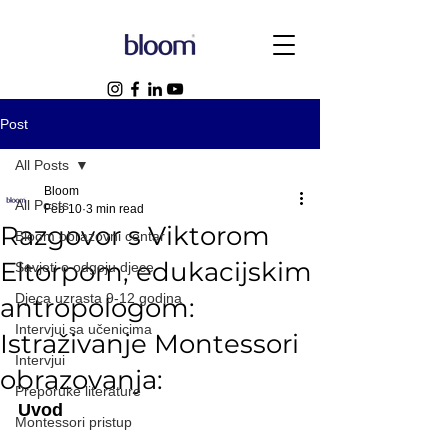
Post
All Posts
Bloom
All Posts
Feb 10
3 min read
Razgovor s Viktorom
Bloom obrazovni centar
Eltorpom, edukacijskim
Savjeti o odgoju djece
Djeca uzrasta 9-12 godina
antropologom:
Intervjui sa učenicima
Istraživanje Montessori
Intervjui
obrazovanja:
Preporuke literature
Uvod
Montessori pristup