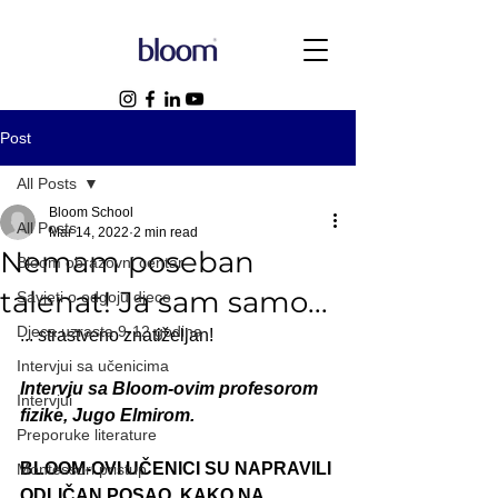
Post
All Posts
Bloom School
All Posts
Mar 14, 2022
2 min read
Nemam poseban
Bloom obrazovni centar
talenat! Ja sam samo...
Savjeti o odgoju djece
Djeca uzrasta 9-12 godina
... strastveno znatiželjan!
Intervjui sa učenicima
Intervju sa Bloom-ovim profesorom 
Intervjui
fizike, Jugo Elmirom.
Preporuke literature
BLOOM-OVI UČENICI SU NAPRAVILI 
Montessori pristup
ODLIČAN POSAO, KAKO NA 