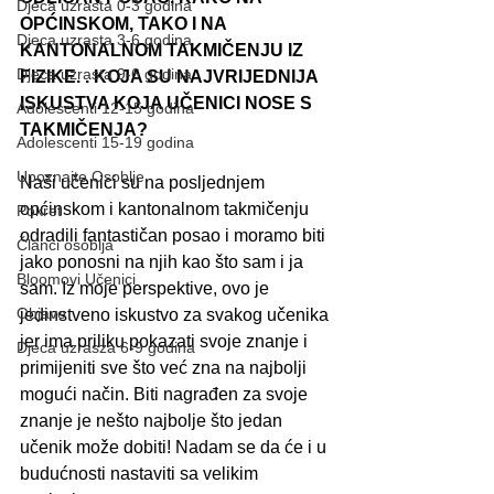
Djeca uzrasta 0-3 godina
OPĆINSKOM, TAKO I NA 
Djeca uzrasta 3-6 godina
KANTONALNOM TAKMIČENJU IZ 
Djeca uzrasta 9-6 godina
FIZIKE. . KOJA SU NAJVRIJEDNIJA 
ISKUSTVA KOJA UČENICI NOSE S 
Adolescenti 12-15 godina
TAKMIČENJA?
Adolescenti 15-19 godina
Upoznajte Osoblje
Naši učenici su na posljednjem 
općinskom i kantonalnom takmičenju 
Pokret
odradili fantastičan posao i moramo biti 
Članci osoblja
jako ponosni na njih kao što sam i ja 
Bloomovi Učenici
sam. Iz moje perspektive, ovo je 
Objave
jedinstveno iskustvo za svakog učenika 
jer ima priliku pokazati svoje znanje i 
Djeca uzrasza 6-9 godina
primijeniti sve što već zna na najbolji 
mogući način. Biti nagrađen za svoje 
znanje je nešto najbolje što jedan 
učenik može dobiti! Nadam se da će i u 
budućnosti nastaviti sa velikim 