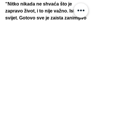
“Nitko nikada ne shvaća što je 
zapravo život, i to nije važno. Istražite 
svijet. Gotovo sve je zaista zanimljivo 
ako uđete u to dovoljno duboko “ 
Richard P. Feynman.
Najljepše je što znanost može biti 
zabavna i dostupna svima. Svako 
može postati znanstvenik - amaterski ili 
profesionalno. Zapamtite, negdje nešto 
nevjerovatno čeka da bude poznato...
bloomškola
montessori sarajevo
montessori filozofija
mentalno zdravlje djeca
sarajevo privatna škola
sarajevo montessori
Intervjui sa učenicima