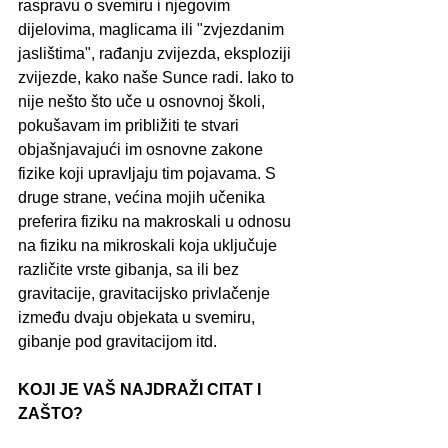
raspravu o svemiru i njegovim 
dijelovima, maglicama ili "zvjezdanim 
jaslištima", rađanju zvijezda, eksploziji 
zvijezde, kako naše Sunce radi. Iako to 
nije nešto što uče u osnovnoj školi, 
pokušavam im približiti te stvari 
objašnjavajući im osnovne zakone 
fizike koji upravljaju tim pojavama. S 
druge strane, većina mojih učenika 
preferira fiziku na makroskali u odnosu 
na fiziku na mikroskali koja uključuje 
različite vrste gibanja, sa ili bez 
gravitacije, gravitacijsko privlačenje 
između dvaju objekata u svemiru, 
gibanje pod gravitacijom itd.
KOJI JE VAŠ NAJDRAŽI CITAT I 
ZAŠTO?