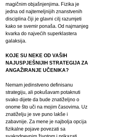
magičnim objašnjenjima. Fizika je 
jedna od najtemeljnijih znanstvenih 
disciplina čiji je glavni cilj razumjeti 
kako se svemir ponaša. Od najmanjeg 
kvarka do najvećih superklastera 
galaksija.
KOJE SU NEKE OD VAŠIH 
NAJUSPJEŠNIJIH STRATEGIJA ZA 
ANGAŽIRANJE UČENIKA?
Nemam jedinstveno definisanu 
strategiju, ali pokušavam potaknuti 
svako dijete da bude znatiželjno o 
onome što uči na mojim časovima. Uz 
znatiželju je sve puno lakše i 
zabavnije. Za mene je najbolja opcija 
fizikalne pojave povezati sa 
svakodnevnim životom i prikazati 