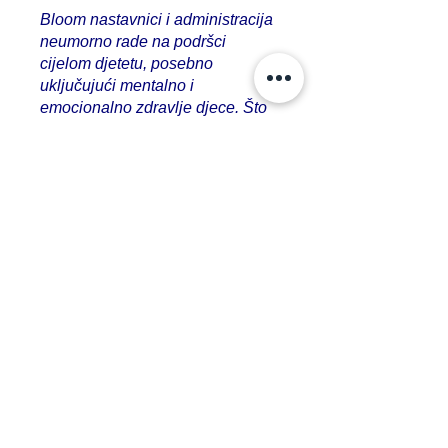
Bloom nastavnici i administracija
neumorno rade na podršci
cijelom djetetu, posebno
uključujući mentalno i
emocionalno zdravlje djece. Što
se nas odraslih tiče, imali smo
veliko zadovoljstvo razvijati
odnose sa desetinama drugih
roditelja iz BiH i šire. Naša
sposobnost da napredujemo kao
porodica je, bez sumnje, rezultat
sigurnog prostora za rast koji je
Bloom omogućio za sve nas.
Ne možemo dovoljno preporučiti
Bloom. Potičemo sve da istraže
ovaj jedinstveni i inovativni
pristup holističkom obrazovanju.”