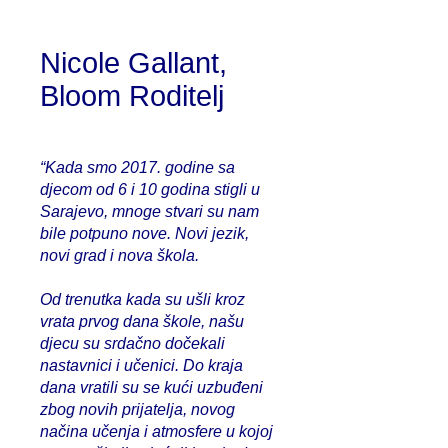
Nicole Gallant,
Bloom Roditelj
“Kada smo 2017. godine sa
djecom od 6 i 10 godina stigli u
Sarajevo, mnoge stvari su nam
bile potpuno nove. Novi jezik,
novi grad i nova škola.
Od trenutka kada su ušli kroz
vrata prvog dana škole, našu
djecu su srdačno dočekali
nastavnici i učenici. Do kraja
dana vratili su se kući uzbuđeni
zbog novih prijatelja, novog
načina učenja i atmosfere u kojoj