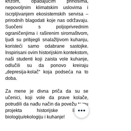
krizom, opadajućim prinosima, 
nepovoljnim klimatskim uslovima i 
iscrpljivanjem ekosistemskih servisa – 
prirodnih blagodati koje nas održavaju. 
Suočeni s poljoprivrednim 
ograničenjima i raširenim siromaštvom, 
ljudi su pribjegli snalažljivom kuhanju, 
koristeći samo odabrane sastojke. 
Inspirisani ovim historijskim kontekstom, 
naši studenti koji zaista vole kuhanje, 
odlučili su da ponovo kreiraju 
„depresija-kolač“ koja podseća na to 
doba.
Za mene je divna priča da su se 
učenici, koji vole da prave kolače, 
potrudili da nađu način da povežu temu 
projekta historijske ličnosti, 
biologiju/ekologiju i kuhanje!
Svaki put učenja je jedinstven