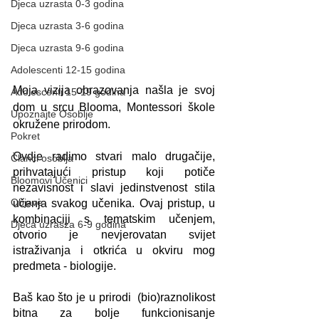
Djeca uzrasta 0-3 godina
Djeca uzrasta 3-6 godina
Djeca uzrasta 9-6 godina
Adolescenti 12-15 godina
Moja vizija obrazovanja našla je svoj 
Adolescenti 15-19 godina
dom u srcu Blooma, Montessori škole 
Upoznajte Osoblje
okružene prirodom.
Pokret
Ovdje radimo stvari malo drugačije, 
Članci osoblja
prihvatajući pristup koji potiče 
Bloomovi Učenici
nezavisnost i slavi jedinstvenost stila 
Objave
učenja svakog učenika. Ovaj pristup, u 
kombinaciji s tematskim učenjem, 
Djeca uzrasza 6-9 godina
otvorio je nevjerovatan svijet 
istraživanja i otkrića u okviru mog 
predmeta - biologije.
Baš kao što je u prirodi  (bio)raznolikost 
bitna za bolje funkcionisanje 