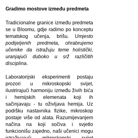
Gradimo mostove između predmeta
Tradicionalne granice između predmeta 
se u Bloomu, gdje radimo po konceptu 
tematskog učenja, brišu. 
Umjesto 
podijeljenih predmeta, ohrabrujemo 
učenike da istražuju teme holistički, 
uranjajući duboko u srž različitih 
disciplina
.
Laboratorijski eksperimenti postaju 
prozori u mikroskopski svijet, 
ilustrirajući harmoniju između živih bića 
i hemijskih elemenata koji ih 
sačinjavaju - tu oživljava hemija. Uz 
podršku nastavnika fizike, mikroskop 
postaje više od alata. Razumijevanjem 
načina na koji sočiva i svjetlo 
funkcionišu zajedno, naši učenici mogu 
istraživajući mikroskopski svijet 