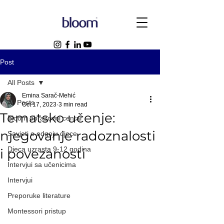
Post
All Posts
Emina Sarač-Mehić
All Posts
Oct 17, 2023
3 min read
Tematsko učenje:
Bloom obrazovni centar
njegovanje radoznalosti
Savjeti o odgoju djece
Djeca uzrasta 9-12 godina
i povezanosti
Intervjui sa učenicima
Intervjui
Preporuke literature
Montessori pristup