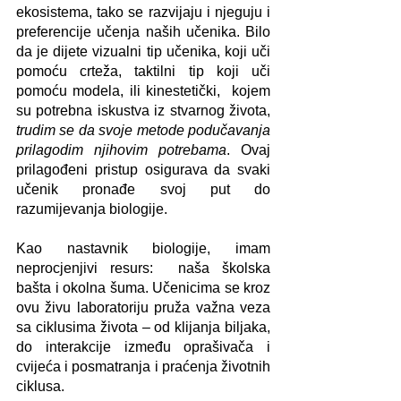
ekosistema, tako se razvijaju i njeguju i 
preferencije učenja naših učenika. Bilo 
da je dijete vizualni tip učenika, koji uči 
pomoću crteža, taktilni tip koji uči 
pomoću modela, ili kinestetički,  kojem 
su potrebna iskustva iz stvarnog života, 
trudim se da svoje metode podučavanja 
prilagodim njihovim potrebama
. Ovaj 
prilagođeni pristup osigurava da svaki 
učenik pronađe svoj put do 
razumijevanja biologije.
Kao nastavnik biologije, imam 
neprocjenjivi resurs:  naša školska 
bašta i okolna šuma. Učenicima se kroz 
ovu živu laboratoriju pruža važna veza 
sa ciklusima života – od klijanja biljaka, 
do interakcije između oprašivača i 
cvijeća i posmatranja i praćenja životnih 
ciklusa.