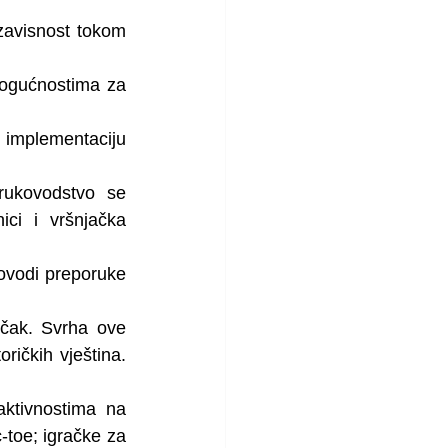
avisnost tokom 
ogućnostima za 
 implementaciju 
ukovodstvo se 
ci i vršnjačka 
ovodi preporuke 
učak. Svrha ove 
ičkih vještina. 
ktivnostima na 
-toe; igračke za 