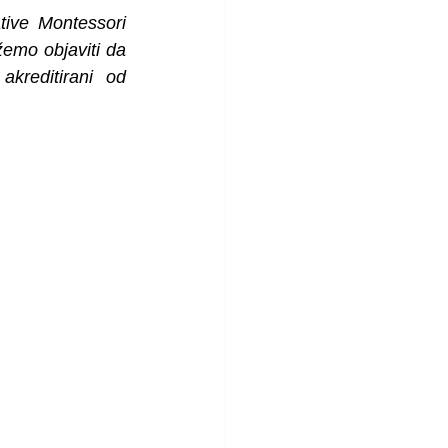
tive Montessori 
emo objaviti da 
su naši predškolski i niži razredi osnovne škole ponovo Montessori akreditirani od 