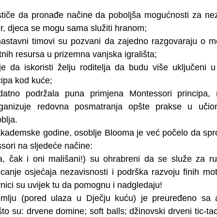
tiče da pronađe načine da poboljša mogućnosti za nez
er, djeca se mogu sama služiti hranom;
astavni timovi su pozvani da zajedno razgovaraju o m
ih resursa u prizemna vanjska igrališta;
e da iskoristi želju roditelja da budu više uključeni u
cipa kod kuće;
atno podržala puna primjena Montessori principa, r
ganizuje redovna posmatranja opšte prakse u učioni
blja.
 akademske godine, osoblje Blooma je već počelo da spr
sori na sljedeće načine:
a, čak i oni mališani!) su ohrabreni da se služe za r
canje osjećaja nezavisnosti i podrška razvoju finih motor
nici su uvijek tu da pomognu i nadgledaju!
zemlju (pored ulaza u Dječju kuću) je preuređeno sa a
o su: drvene domine; soft balls; džinovski drveni tic-tac