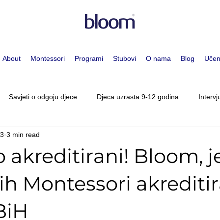
About
Montessori
Programi
Stubovi
O nama
Blog
Učen
Savjeti o odgoju djece
Djeca uzrasta 9-12 godina
Intervj
23
3 min read
i pristup
Djeca uzrasta 0-3 godina
Djeca uzrasta 3-6 godi
akreditirani! Bloom, 
lescenti 15-19 godina
Upoznajte Osoblje
Pokret
Članc
kih Montessori akrediti
BiH
dina