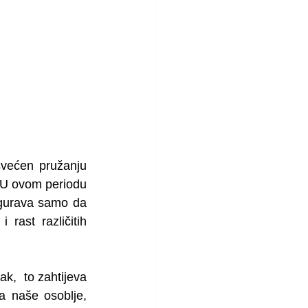
većen pružanju 
 U ovom periodu 
gurava samo da 
ast različitih 
k,  to zahtijeva 
a naše osoblje, 