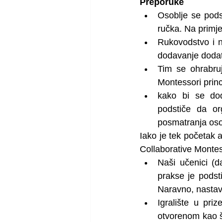
Preporuke
Osoblje se pods
ručka. Na primj
Rukovodstvo i n
dodavanje dodatn
Tim se ohrabruj
Montessori prin
kako bi se dod
podstiče da or
posmatranja oso
Iako je tek početak
Collaborative Montes
Naši učenici (d
prakse je podsti
Naravno, nastav
Igralište u pri
otvorenom kao št