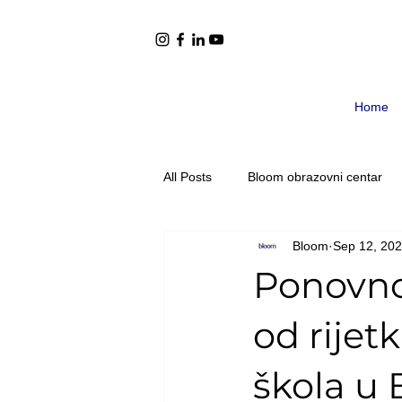
Home
All Posts
Bloom obrazovni centar
Bloom
Sep 12, 20
Preporuke literature
Montessor
Ponovno 
Adolescenti 12-15 godina
Ado
od rijet
škola u 
Objave
Djeca uzrasza 6-9 go