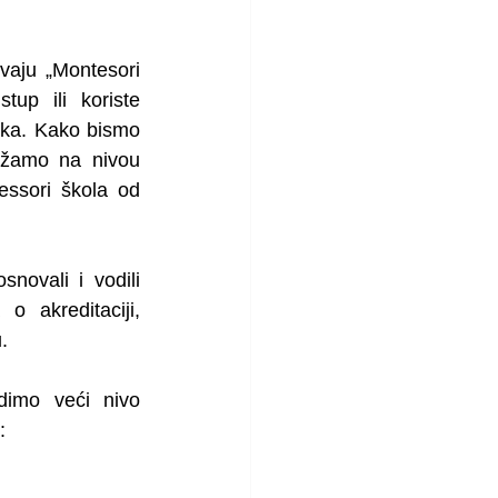
aju „Montesori 
up ili koriste 
ka. Kako bismo 
užamo na nivou 
ssori škola od 
ovali i vodili 
 akreditaciji, 
. 
imo veći nivo 
: 