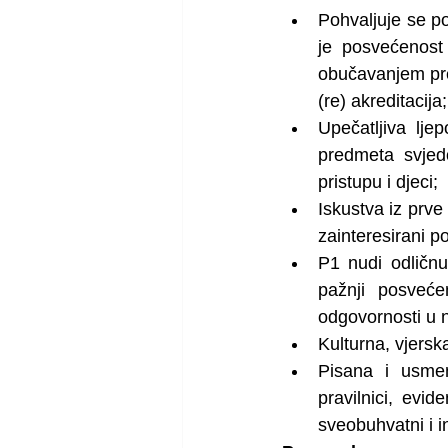
Pohvaljuje se p
je posvećenost 
obučavanjem pre
(re) akreditacija;
Upečatljiva lje
predmeta svjedoč
pristupu i djeci;
Iskustva iz prve
zainteresirani po
P1 nudi odličnu
pažnji posveće
odgovornosti u 
Kulturna, vjersk
Pisana i usmen
pravilnici, evi
sveobuhvatni i i