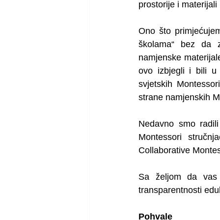
prostorije i materijal
Ono što primjećujem
školama“ bez da zap
namjenske materijal
ovo izbjegli i bili
svjetskih Montessor
strane namjenskih Mo
Nedavno smo radili 
Montessori stručnja
Collaborative Montes
Sa željom da vas 
transparentnosti edu
Pohvale