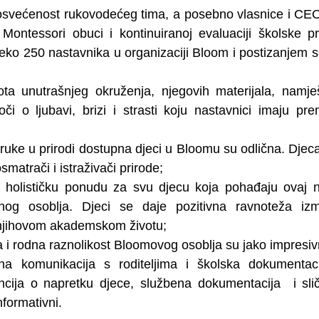
osvećenost rukovodećeg tima, a posebno vlasnice i CEO 
Montessori obuci i kontinuiranoj evaluaciji školske pra
ko 250 nastavnika u organizaciji Bloom i postizanjem se
pota unutrašnjeg okruženja, njegovih materijala, namješ
i o ljubavi, brizi i strasti koju nastavnici imaju prem
 ruke u prirodi dostupna djeci u Bloomu su odlična. Djeca 
smatrači i istraživači prirode;
 holističku ponudu za svu djecu koja pohađaju ovaj ni
nog osoblja. Djeci se daje pozitivna ravnoteža izm
njihovom akademskom životu;
a i rodna raznolikost Bloomovog osoblja su jako impresiv
a komunikacija s roditeljima i školska dokumentaci
dencija o napretku djece, službena dokumentacija  i sli
nformativni.