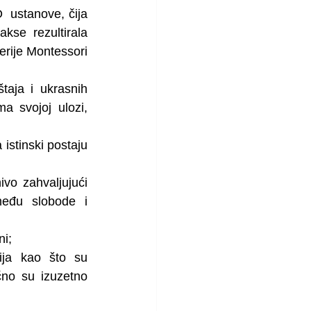
 ustanove, čija 
kse rezultirala 
rije Montessori 
taja i ukrasnih 
a svojoj ulozi, 
istinski postaju 
vo zahvaljujući 
eđu slobode i 
ni;
ja kao što su 
čno su izuzetno 