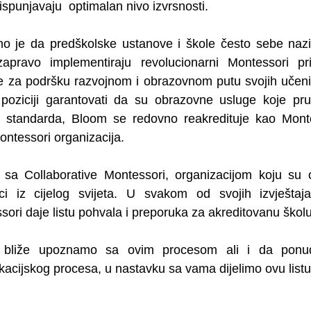
i ispunjavaju  optimalan nivo izvrsnosti. 
o je da predškolske ustanove i škole često sebe naziv
ravo implementiraju revolucionarni Montessori prist
e za podršku razvojnom i obrazovnom putu svojih učeni
 u poziciji garantovati da su obrazovne usluge koje pr
i standarda, Bloom se redovno reakredituje kao Monte
ntessori organizacija.
sa Collaborative Montessori, organizacijom koju su osn
ci iz cijelog svijeta. U svakom od svojih izvještaja o
sori daje listu pohvala i preporuka za akreditovanu školu
bliže upoznamo sa ovim procesom ali i da ponud
kacijskog procesa, u nastavku sa vama dijelimo ovu listu