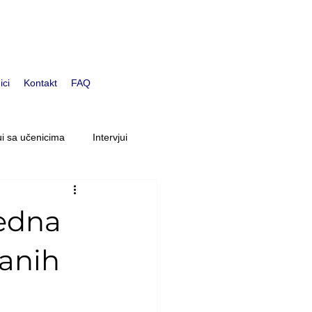
ici
Kontakt
FAQ
ui sa učenicima
Intervjui
na
Djeca uzrasta 9-6 godina
jedna
i osoblja
Bloomovi Učenici
ranih